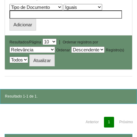
|
Resultados/Página
Ordenar registros por
Ordenar
Registro(s)
Resultado 1-1 de 1.
Anterior
1
Próximo