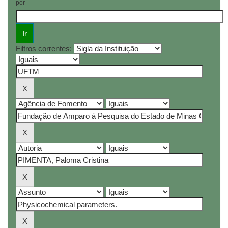
por
Filtros correntes: