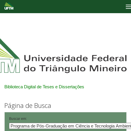
Skip
navigation
Biblioteca Digital de Teses e Dissertações
Página de Busca
Buscar em: