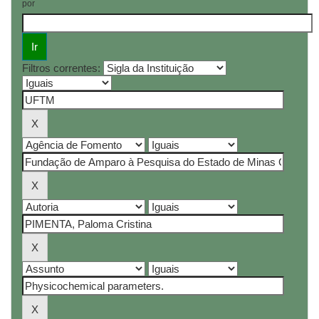
por
Filtros correntes: