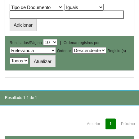
|
Resultados/Página
Ordenar registros por
Ordenar
Registro(s)
Resultado 1-1 de 1.
Anterior
1
Próximo