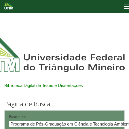
Skip
navigation
Biblioteca Digital de Teses e Dissertações
Página de Busca
Buscar em: