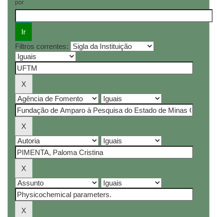
por
Filtros correntes: