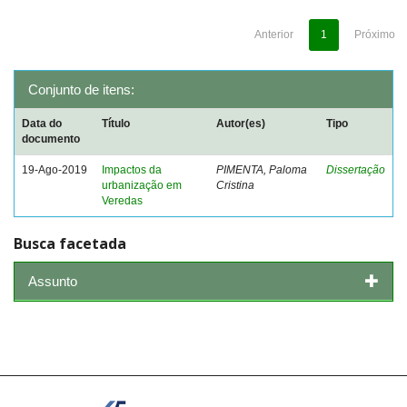
Anterior
1
Próximo
Conjunto de itens:
Data do
Título
Autor(es)
Tipo
documento
19-Ago-2019
Impactos da
PIMENTA, Paloma
Dissertação
urbanização em
Cristina
Veredas
Busca facetada
Assunto