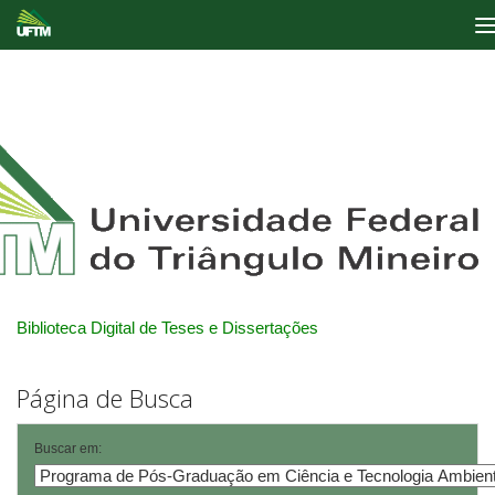
Skip
navigation
Biblioteca Digital de Teses e Dissertações
Página de Busca
Buscar em: