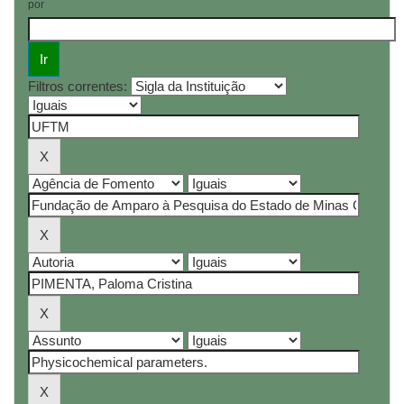
por
Filtros correntes: