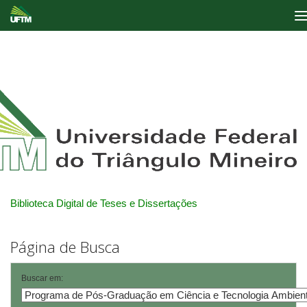
Skip
navigation
Biblioteca Digital de Teses e Dissertações
Página de Busca
Buscar em: