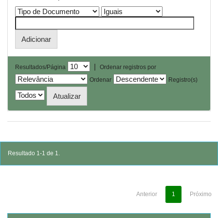
|
Resultados/Página
Ordenar registros por
Ordenar
Registro(s)
Resultado 1-1 de 1.
Anterior
1
Próximo