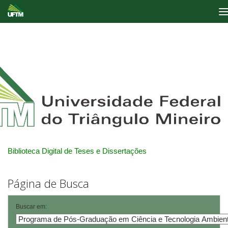
Skip
navigation
Biblioteca Digital de Teses e Dissertações
Página de Busca
Buscar em: