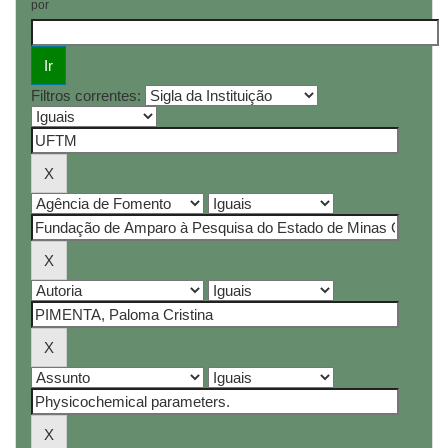
por
Filtros correntes: