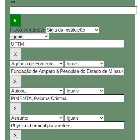
por
Filtros correntes: