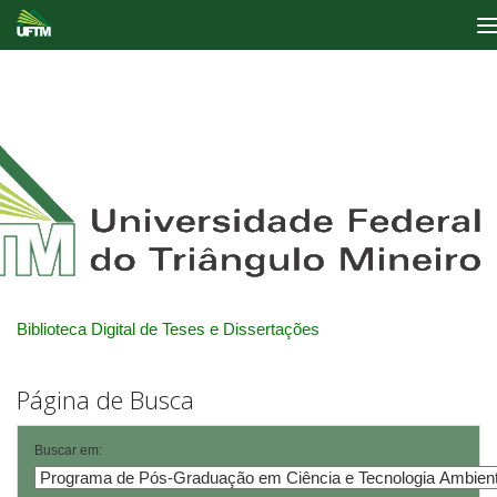
Skip
navigation
Biblioteca Digital de Teses e Dissertações
Página de Busca
Buscar em: