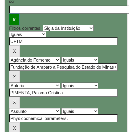
por
Filtros correntes: