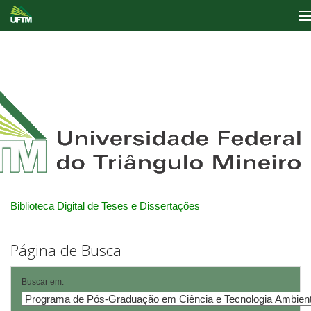
Skip
navigation
Biblioteca Digital de Teses e Dissertações
Página de Busca
Buscar em: