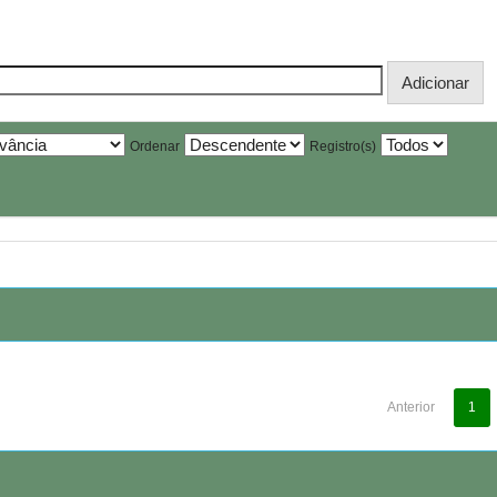
Ordenar
Registro(s)
Anterior
1