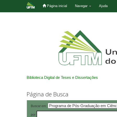
Página inicial
Navegar
Ajuda
Skip
navigation
Biblioteca Digital de Teses e Dissertações
Página de Busca
Buscar em:
por