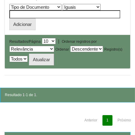
|
Resultados/Página
Ordenar registros por
Ordenar
Registro(s)
Resultado 1-1 de 1.
Anterior
1
Próximo