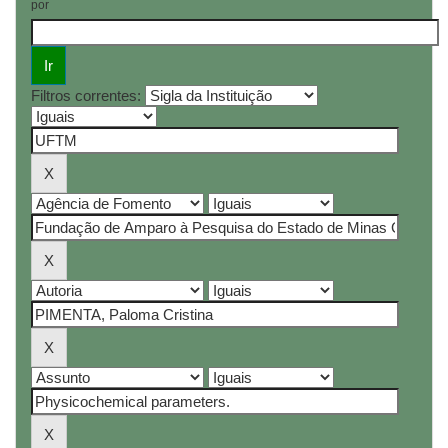
por
Filtros correntes: