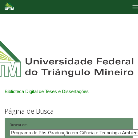
Skip
navigation
Biblioteca Digital de Teses e Dissertações
Página de Busca
Buscar em: