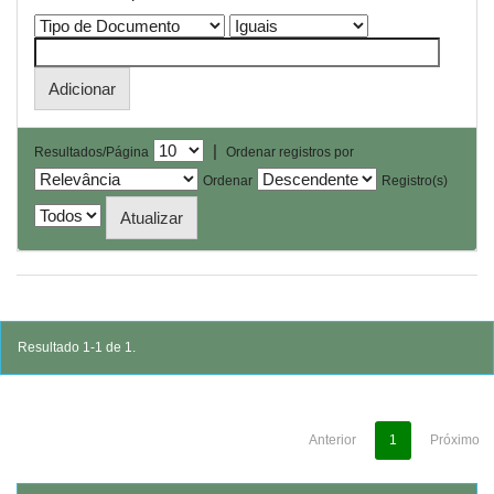
|
Resultados/Página
Ordenar registros por
Ordenar
Registro(s)
Resultado 1-1 de 1.
Anterior
1
Próximo