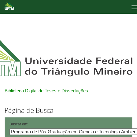
Skip
navigation
Biblioteca Digital de Teses e Dissertações
Página de Busca
Buscar em: