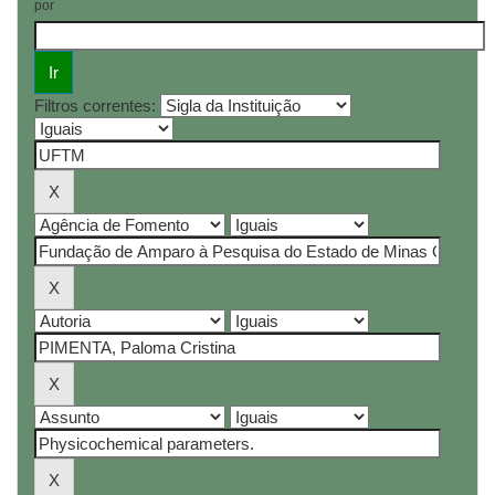
por
Filtros correntes: