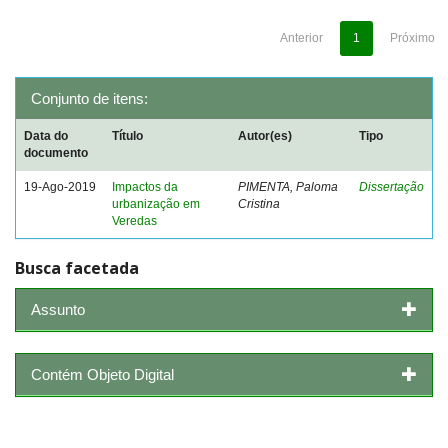
Anterior
1
Próximo
Conjunto de itens:
Data do
Título
Autor(es)
Tipo
documento
19-Ago-2019
Impactos da
PIMENTA, Paloma
Dissertação
urbanização em
Cristina
Veredas
Busca facetada
Assunto
Contém Objeto Digital