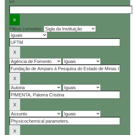
por
Filtros correntes: