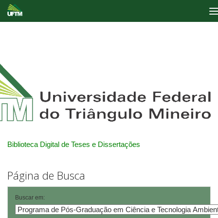
Skip
navigation
Biblioteca Digital de Teses e Dissertações
Página de Busca
Buscar em: