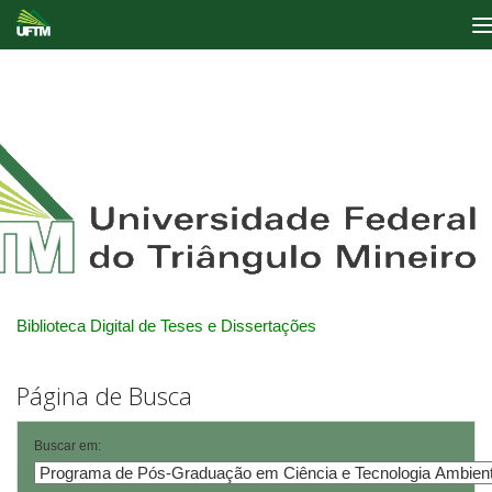
Skip
navigation
Biblioteca Digital de Teses e Dissertações
Página de Busca
Buscar em: