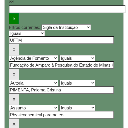
por
Filtros correntes: