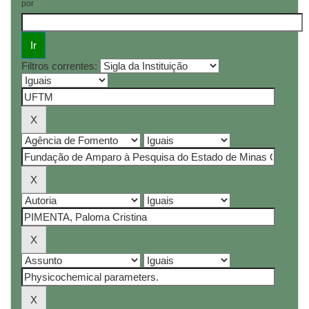
por
Filtros correntes: