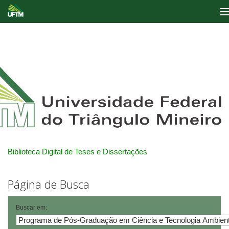
Skip
navigation
Biblioteca Digital de Teses e Dissertações
Página de Busca
Buscar em: