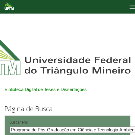
Skip
navigation
Biblioteca Digital de Teses e Dissertações
Página de Busca
Buscar em: