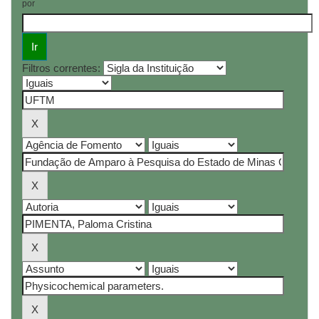
por
Filtros correntes: