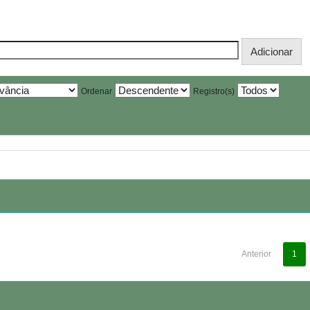
Ordenar
Registro(s)
Anterior
1