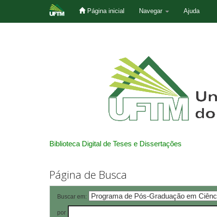
Página inicial
Navegar
Ajuda
Skip
navigation
Biblioteca Digital de Teses e Dissertações
Página de Busca
Buscar em:
por