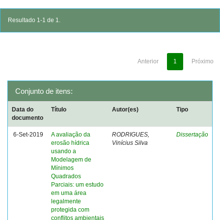
Resultado 1-1 de 1.
Anterior
1
Próximo
Conjunto de itens:
Data do
Título
Autor(es)
Tipo
documento
6-Set-2019
A avaliação da
RODRIGUES,
Dissertação
erosão hídrica
Vinícius Silva
usando a
Modelagem de
Mínimos
Quadrados
Parciais: um estudo
em uma área
legalmente
protegida com
conflitos ambientais