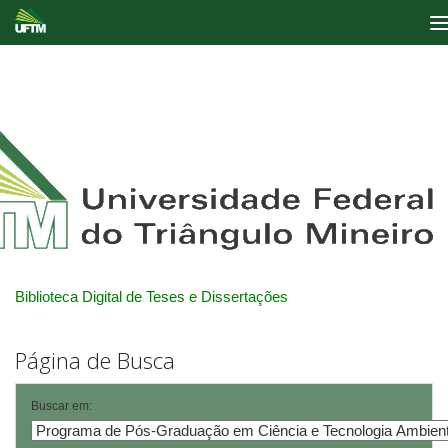
Skip
navigation
Biblioteca Digital de Teses e Dissertações
Página de Busca
Buscar em: