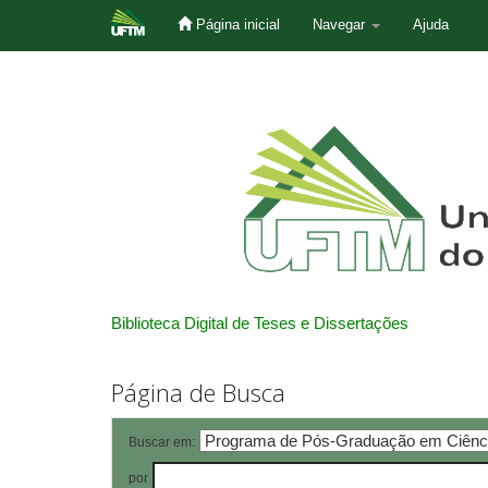
Página inicial
Navegar
Ajuda
Skip
navigation
Biblioteca Digital de Teses e Dissertações
Página de Busca
Buscar em:
por