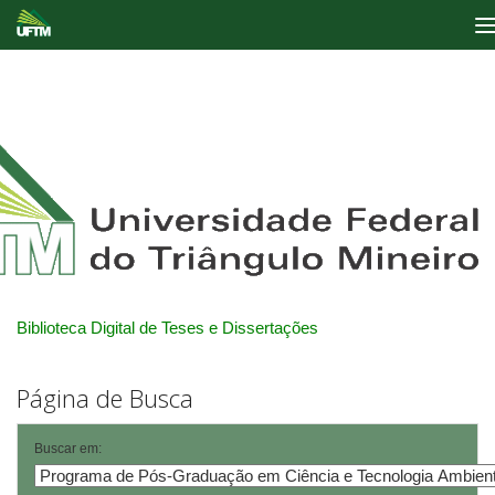
Skip
navigation
Biblioteca Digital de Teses e Dissertações
Página de Busca
Buscar em: