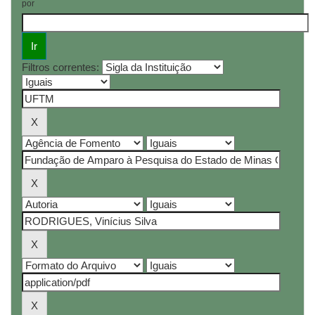
por
Filtros correntes: