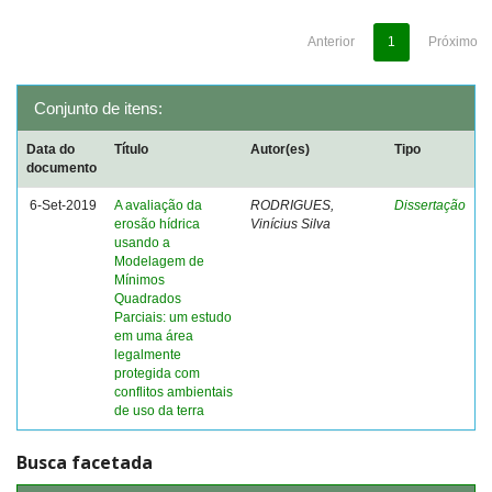
Anterior
1
Próximo
Conjunto de itens:
Data do
Título
Autor(es)
Tipo
documento
6-Set-2019
A avaliação da
RODRIGUES,
Dissertação
erosão hídrica
Vinícius Silva
usando a
Modelagem de
Mínimos
Quadrados
Parciais: um estudo
em uma área
legalmente
protegida com
conflitos ambientais
de uso da terra
Busca facetada