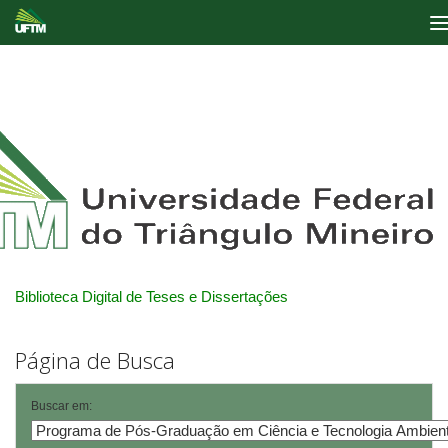
Skip
navigation
Biblioteca Digital de Teses e Dissertações
Página de Busca
Buscar em: