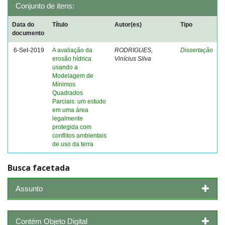
Conjunto de itens:
Data do
Título
Autor(es)
Tipo
documento
6-Set-2019
A avaliação da
RODRIGUES,
Dissertação
erosão hídrica
Vinícius Silva
usando a
Modelagem de
Mínimos
Quadrados
Parciais: um estudo
em uma área
legalmente
protegida com
conflitos ambientais
de uso da terra
Busca facetada
Assunto
Contém Objeto Digital