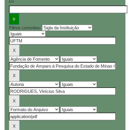
por
Filtros correntes: