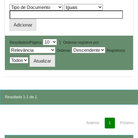
|
Resultados/Página
Ordenar registros por
Ordenar
Registro(s)
Resultado 1-1 de 1.
Anterior
1
Próximo