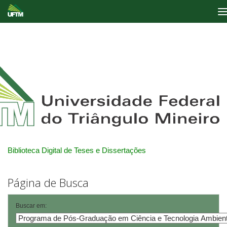
Skip
navigation
Biblioteca Digital de Teses e Dissertações
Página de Busca
Buscar em: