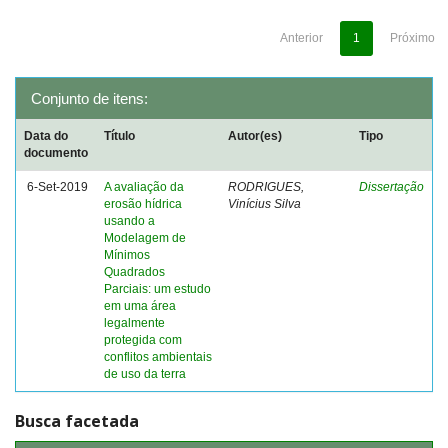
Anterior
1
Próximo
Conjunto de itens:
Data do
Título
Autor(es)
Tipo
documento
6-Set-2019
A avaliação da
RODRIGUES,
Dissertação
erosão hídrica
Vinícius Silva
usando a
Modelagem de
Mínimos
Quadrados
Parciais: um estudo
em uma área
legalmente
protegida com
conflitos ambientais
de uso da terra
Busca facetada