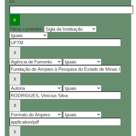
por
Filtros correntes: