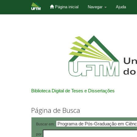
Página inicial
Navegar
Ajuda
Skip
navigation
Biblioteca Digital de Teses e Dissertações
Página de Busca
Buscar em:
por