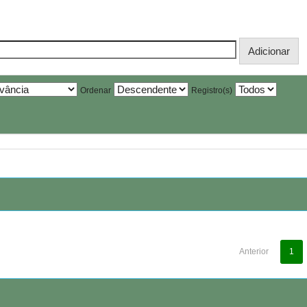
Ordenar
Registro(s)
Anterior
1