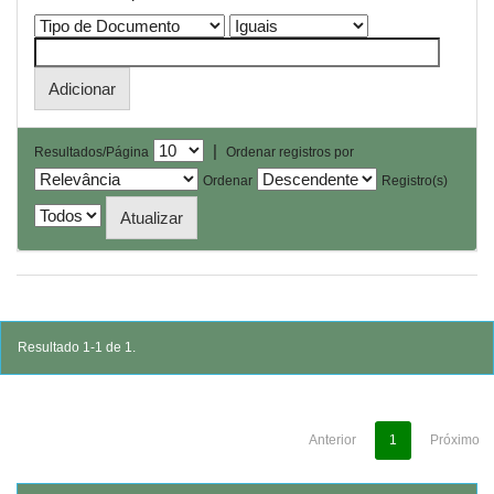
|
Resultados/Página
Ordenar registros por
Ordenar
Registro(s)
Resultado 1-1 de 1.
Anterior
1
Próximo