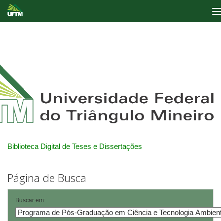
Skip
navigation
Biblioteca Digital de Teses e Dissertações
Página de Busca
Buscar em: