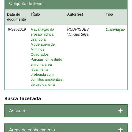
Conjunto de itens:
Data do
Título
Autor(es)
Tipo
documento
6-Set-2019
A avaliação da
RODRIGUES,
Dissertação
erosão hídrica
Vinícius Silva
usando a
Modelagem de
Mínimos
Quadrados
Parciais: um estudo
em uma área
legalmente
protegida com
conflitos ambientais
de uso da terra
Busca facetada
Assunto
Áreas de conhecimento