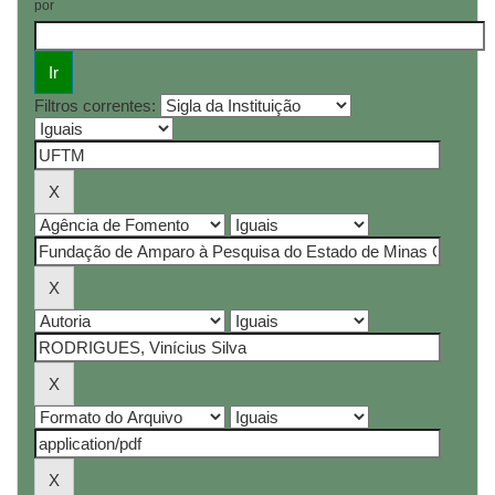
por
Filtros correntes: