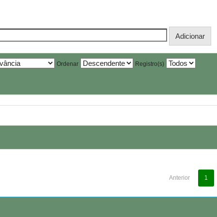
Ordenar
Registro(s)
Anterior
1