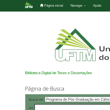
Página inicial
Navegar
Ajuda
Skip
navigation
Biblioteca Digital de Teses e Dissertações
Página de Busca
Buscar em:
por