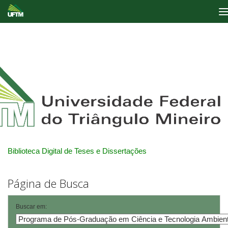
Skip
navigation
Biblioteca Digital de Teses e Dissertações
Página de Busca
Buscar em: