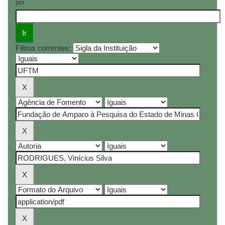
por
Filtros correntes: