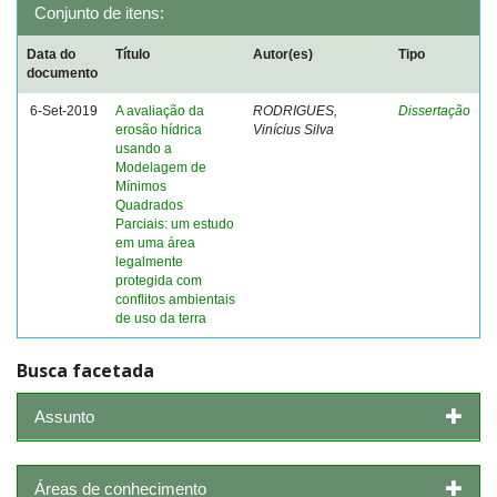
Conjunto de itens:
Data do
Título
Autor(es)
Tipo
documento
6-Set-2019
A avaliação da
RODRIGUES,
Dissertação
erosão hídrica
Vinícius Silva
usando a
Modelagem de
Mínimos
Quadrados
Parciais: um estudo
em uma área
legalmente
protegida com
conflitos ambientais
de uso da terra
Busca facetada
Assunto
Áreas de conhecimento