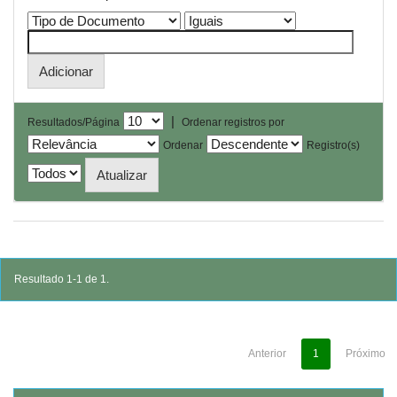
|
Resultados/Página
Ordenar registros por
Ordenar
Registro(s)
Resultado 1-1 de 1.
Anterior
1
Próximo