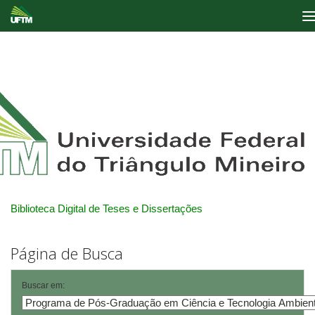
Skip
navigation
Biblioteca Digital de Teses e Dissertações
Página de Busca
Buscar em: