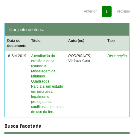
Anterior
1
Próximo
Conjunto de itens:
Data do
Título
Autor(es)
Tipo
documento
6-Set-2019
A avaliação da
RODRIGUES,
Dissertação
erosão hídrica
Vinícius Silva
usando a
Modelagem de
Mínimos
Quadrados
Parciais: um estudo
em uma área
legalmente
protegida com
conflitos ambientais
de uso da terra
Busca facetada