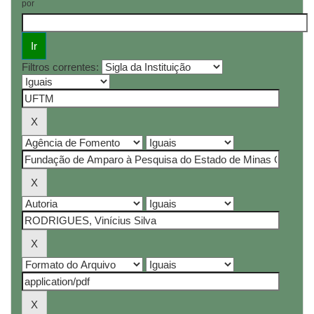
por
Filtros correntes: