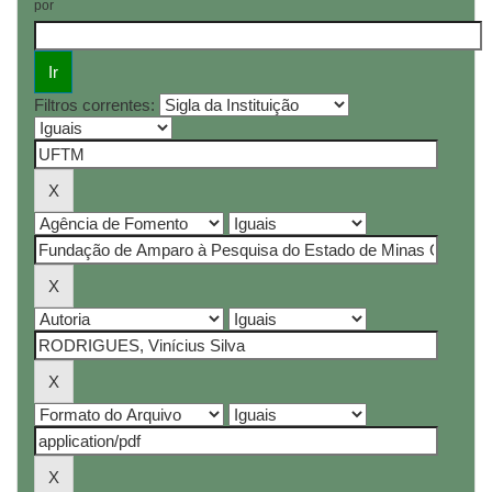
por
Filtros correntes: