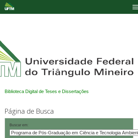
Skip
navigation
Biblioteca Digital de Teses e Dissertações
Página de Busca
Buscar em: