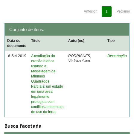
Anterior
1
Próximo
Conjunto de itens:
Data do
Título
Autor(es)
Tipo
documento
6-Set-2019
A avaliação da
RODRIGUES,
Dissertação
erosão hídrica
Vinícius Silva
usando a
Modelagem de
Mínimos
Quadrados
Parciais: um estudo
em uma área
legalmente
protegida com
conflitos ambientais
de uso da terra
Busca facetada