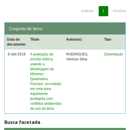
Anterior
1
Próximo
Conjunto de itens:
Data do
Título
Autor(es)
Tipo
documento
6-Set-2019
A avaliação da
RODRIGUES,
Dissertação
erosão hídrica
Vinícius Silva
usando a
Modelagem de
Mínimos
Quadrados
Parciais: um estudo
em uma área
legalmente
protegida com
conflitos ambientais
de uso da terra
Busca facetada