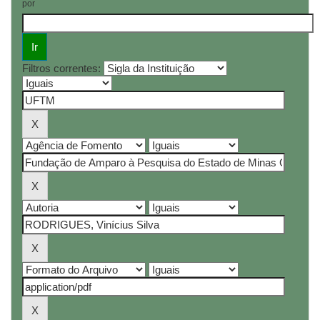
por
Filtros correntes: