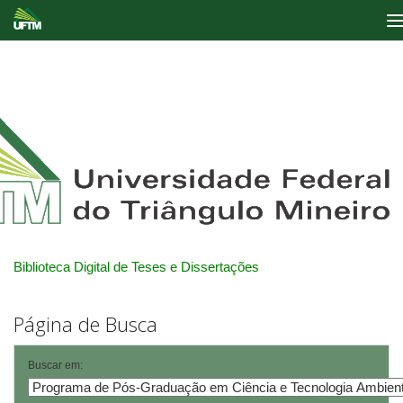
Skip
navigation
Biblioteca Digital de Teses e Dissertações
Página de Busca
Buscar em: