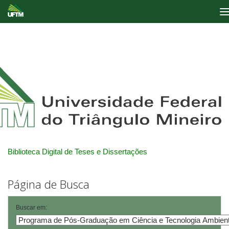
Skip
navigation
Biblioteca Digital de Teses e Dissertações
Página de Busca
Buscar em: