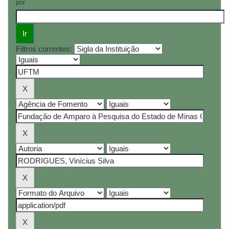
por
Filtros correntes: