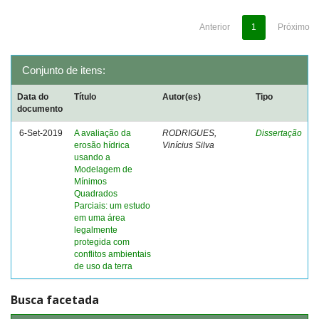
Anterior
1
Próximo
Conjunto de itens:
Data do
Título
Autor(es)
Tipo
documento
6-Set-2019
A avaliação da
RODRIGUES,
Dissertação
erosão hídrica
Vinícius Silva
usando a
Modelagem de
Mínimos
Quadrados
Parciais: um estudo
em uma área
legalmente
protegida com
conflitos ambientais
de uso da terra
Busca facetada