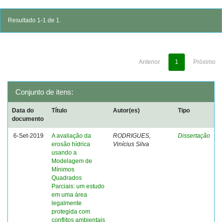
Resultado 1-1 de 1.
Anterior
1
Próximo
Conjunto de itens:
Data do
Título
Autor(es)
Tipo
documento
6-Set-2019
A avaliação da
RODRIGUES,
Dissertação
erosão hídrica
Vinícius Silva
usando a
Modelagem de
Mínimos
Quadrados
Parciais: um estudo
em uma área
legalmente
protegida com
conflitos ambientais