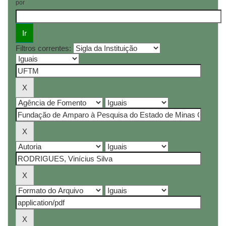
por
Filtros correntes: