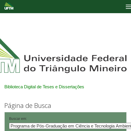
Skip
navigation
Biblioteca Digital de Teses e Dissertações
Página de Busca
Buscar em: