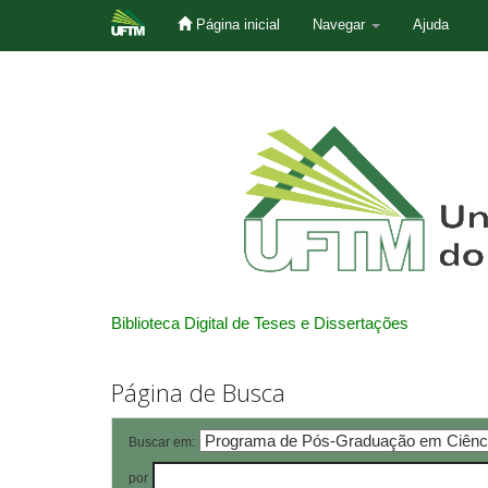
Página inicial
Navegar
Ajuda
Skip
navigation
Biblioteca Digital de Teses e Dissertações
Página de Busca
Buscar em:
por