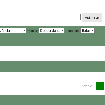
Ordenar
Registro(s)
Anterior
1