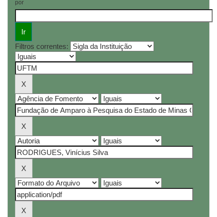
por
Filtros correntes: