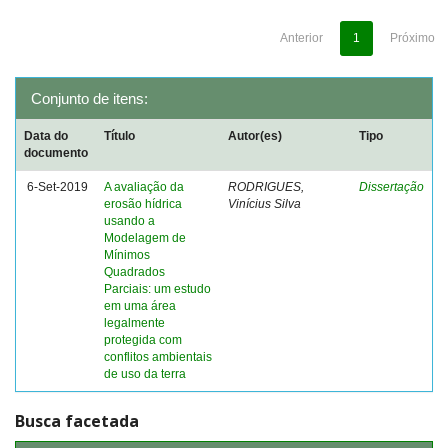
Anterior
1
Próximo
Conjunto de itens:
Data do
Título
Autor(es)
Tipo
documento
6-Set-2019
A avaliação da
RODRIGUES,
Dissertação
erosão hídrica
Vinícius Silva
usando a
Modelagem de
Mínimos
Quadrados
Parciais: um estudo
em uma área
legalmente
protegida com
conflitos ambientais
de uso da terra
Busca facetada