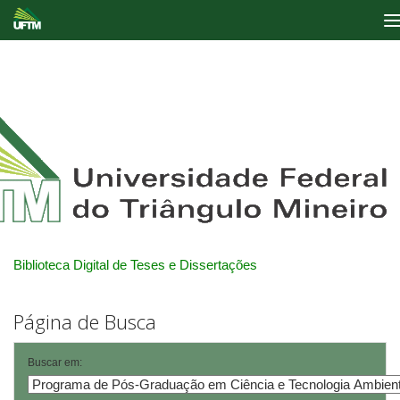
Skip
navigation
Biblioteca Digital de Teses e Dissertações
Página de Busca
Buscar em: