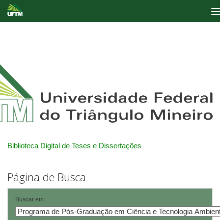
Skip
navigation
Biblioteca Digital de Teses e Dissertações
Página de Busca
Buscar em: