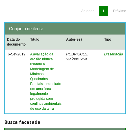
Anterior
1
Próximo
Conjunto de itens:
Data do
Título
Autor(es)
Tipo
documento
6-Set-2019
A avaliação da
RODRIGUES,
Dissertação
erosão hídrica
Vinícius Silva
usando a
Modelagem de
Mínimos
Quadrados
Parciais: um estudo
em uma área
legalmente
protegida com
conflitos ambientais
de uso da terra
Busca facetada