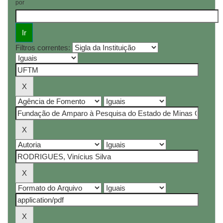
por
Filtros correntes: