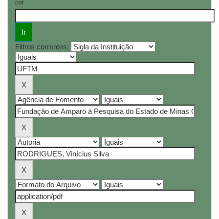
por
Filtros correntes: