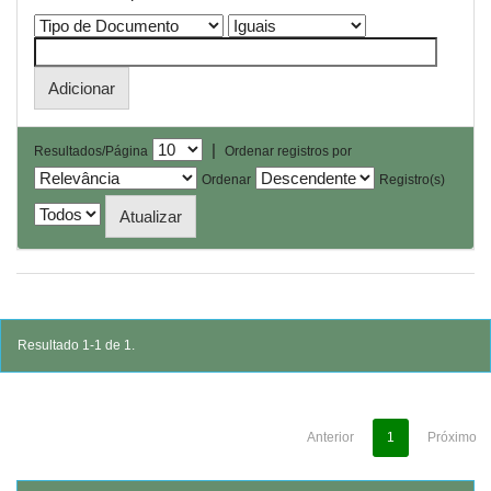
|
Resultados/Página
Ordenar registros por
Ordenar
Registro(s)
Resultado 1-1 de 1.
Anterior
1
Próximo