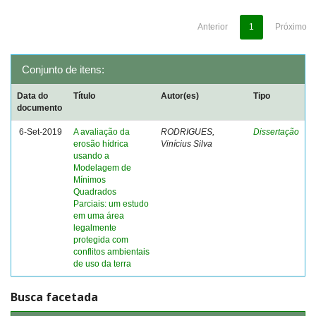
Anterior
1
Próximo
Conjunto de itens:
Data do
Título
Autor(es)
Tipo
documento
6-Set-2019
A avaliação da
RODRIGUES,
Dissertação
erosão hídrica
Vinícius Silva
usando a
Modelagem de
Mínimos
Quadrados
Parciais: um estudo
em uma área
legalmente
protegida com
conflitos ambientais
de uso da terra
Busca facetada