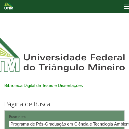
Skip
navigation
Biblioteca Digital de Teses e Dissertações
Página de Busca
Buscar em: