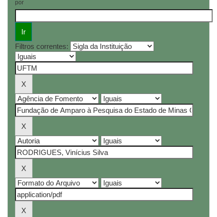
por
Filtros correntes: