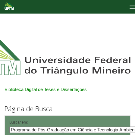
Skip
navigation
Biblioteca Digital de Teses e Dissertações
Página de Busca
Buscar em: