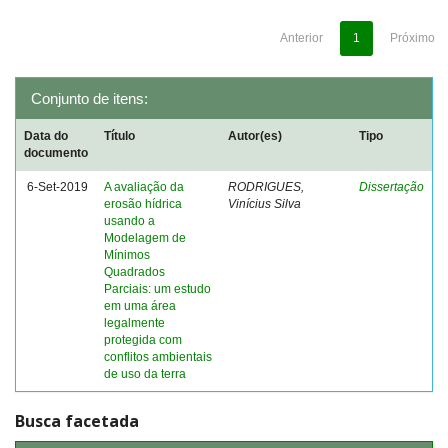
Anterior
1
Próximo
Conjunto de itens:
Data do
Título
Autor(es)
Tipo
documento
6-Set-2019
A avaliação da
RODRIGUES,
Dissertação
erosão hídrica
Vinícius Silva
usando a
Modelagem de
Mínimos
Quadrados
Parciais: um estudo
em uma área
legalmente
protegida com
conflitos ambientais
de uso da terra
Busca facetada