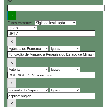
por
Filtros correntes: