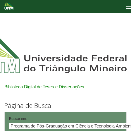
Skip
navigation
Biblioteca Digital de Teses e Dissertações
Página de Busca
Buscar em: