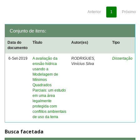
Anterior
1
Próximo
Conjunto de itens:
Data do
Título
Autor(es)
Tipo
documento
6-Set-2019
A avaliação da
RODRIGUES,
Dissertação
erosão hídrica
Vinícius Silva
usando a
Modelagem de
Mínimos
Quadrados
Parciais: um estudo
em uma área
legalmente
protegida com
conflitos ambientais
de uso da terra
Busca facetada