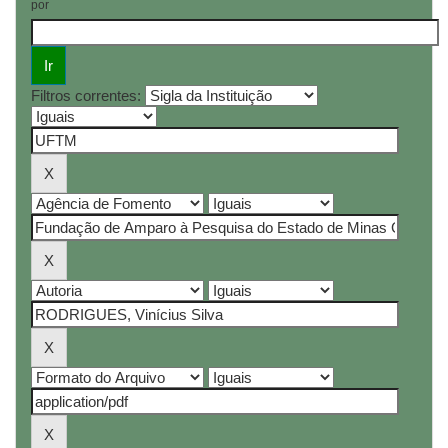
por
Filtros correntes: