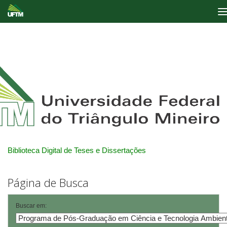
Skip
navigation
Biblioteca Digital de Teses e Dissertações
Página de Busca
Buscar em: