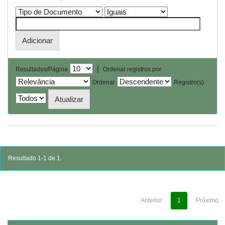
|
Resultados/Página
Ordenar registros por
Ordenar
Registro(s)
Resultado 1-1 de 1.
Anterior
1
Próximo