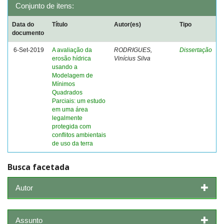
Conjunto de itens:
Data do
Título
Autor(es)
Tipo
documento
6-Set-2019
A avaliação da
RODRIGUES,
Dissertação
erosão hídrica
Vinícius Silva
usando a
Modelagem de
Mínimos
Quadrados
Parciais: um estudo
em uma área
legalmente
protegida com
conflitos ambientais
de uso da terra
Busca facetada
Autor
Assunto