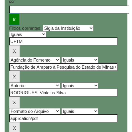
por
Filtros correntes: