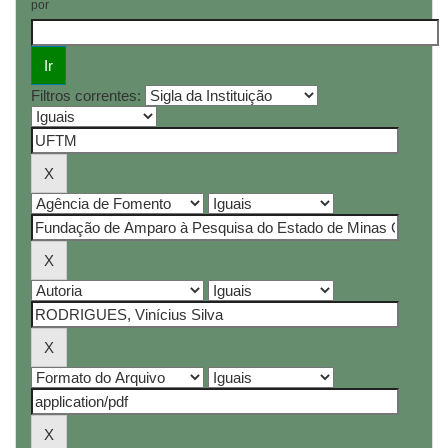
por
Filtros correntes: