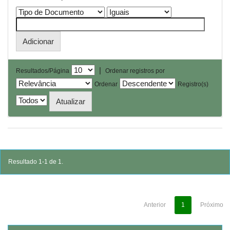
|
Resultados/Página
Ordenar registros por
Ordenar
Registro(s)
Resultado 1-1 de 1.
Anterior
1
Próximo