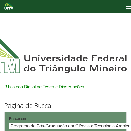
Skip
navigation
Biblioteca Digital de Teses e Dissertações
Página de Busca
Buscar em: