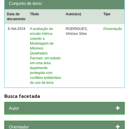
Conjunto de itens:
Data do
Título
Autor(es)
Tipo
documento
6-Set-2019
A avaliação da
RODRIGUES,
Dissertação
erosão hídrica
Vinícius Silva
usando a
Modelagem de
Mínimos
Quadrados
Parciais: um estudo
em uma área
legalmente
protegida com
conflitos ambientais
de uso da terra
Busca facetada
Autor
Orientador