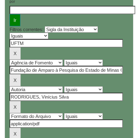
por
Filtros correntes: