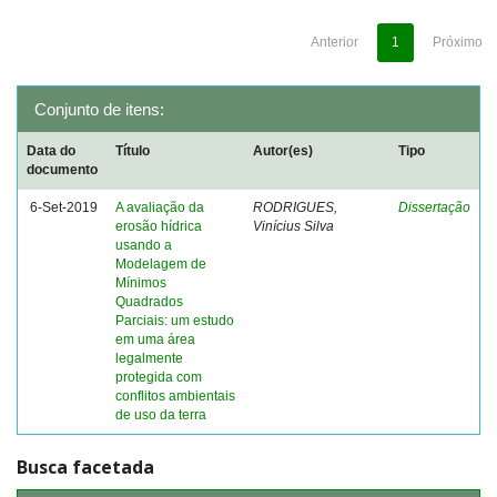
Anterior
1
Próximo
Conjunto de itens:
Data do
Título
Autor(es)
Tipo
documento
6-Set-2019
A avaliação da
RODRIGUES,
Dissertação
erosão hídrica
Vinícius Silva
usando a
Modelagem de
Mínimos
Quadrados
Parciais: um estudo
em uma área
legalmente
protegida com
conflitos ambientais
de uso da terra
Busca facetada