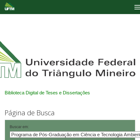
Skip
navigation
Biblioteca Digital de Teses e Dissertações
Página de Busca
Buscar em: