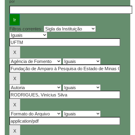
por
Filtros correntes: