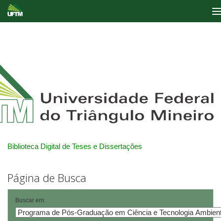
Skip
navigation
Biblioteca Digital de Teses e Dissertações
Página de Busca
Buscar em: