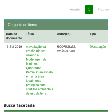
Anterior
1
Próximo
Conjunto de itens:
Data do
Título
Autor(es)
Tipo
documento
6-Set-2019
A avaliação da
RODRIGUES,
Dissertação
erosão hídrica
Vinícius Silva
usando a
Modelagem de
Mínimos
Quadrados
Parciais: um estudo
em uma área
legalmente
protegida com
conflitos ambientais
de uso da terra
Busca facetada