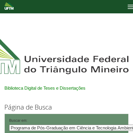
Skip
navigation
Biblioteca Digital de Teses e Dissertações
Página de Busca
Buscar em: