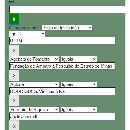
por
Filtros correntes: