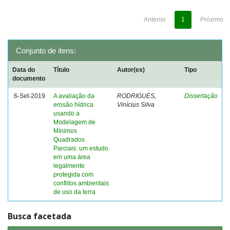
Anterior
1
Próximo
Conjunto de itens:
Data do
Título
Autor(es)
Tipo
documento
6-Set-2019
A avaliação da
RODRIGUES,
Dissertação
erosão hídrica
Vinícius Silva
usando a
Modelagem de
Mínimos
Quadrados
Parciais: um estudo
em uma área
legalmente
protegida com
conflitos ambientais
de uso da terra
Busca facetada