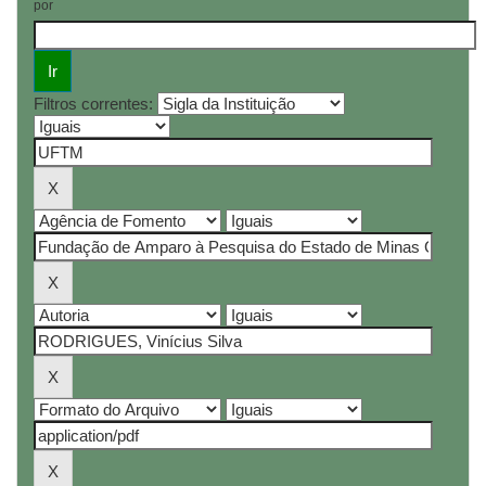
por
Filtros correntes: