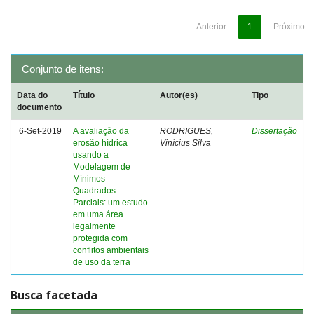
Anterior
1
Próximo
Conjunto de itens:
Data do
Título
Autor(es)
Tipo
documento
6-Set-2019
A avaliação da
RODRIGUES,
Dissertação
erosão hídrica
Vinícius Silva
usando a
Modelagem de
Mínimos
Quadrados
Parciais: um estudo
em uma área
legalmente
protegida com
conflitos ambientais
de uso da terra
Busca facetada