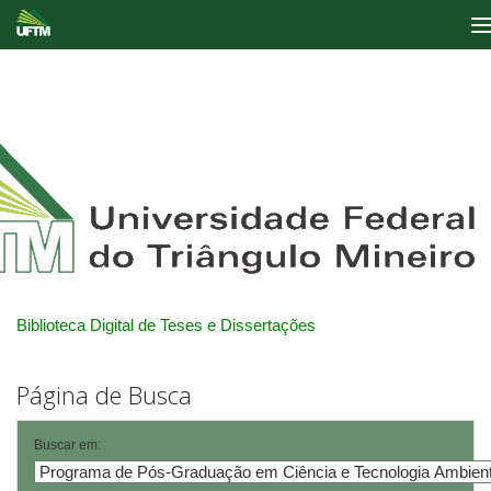
Skip
navigation
Biblioteca Digital de Teses e Dissertações
Página de Busca
Buscar em: