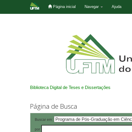
Página inicial
Navegar
Ajuda
Skip
navigation
Biblioteca Digital de Teses e Dissertações
Página de Busca
Buscar em:
por