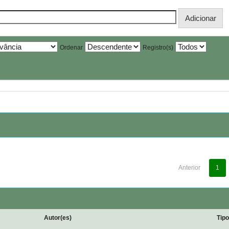
Ordenar
Registro(s)
Anterior
1
Autor(es)
Tip