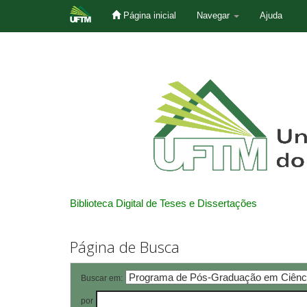
Página inicial
Navegar
Ajuda
Skip
navigation
Biblioteca Digital de Teses e Dissertações
Página de Busca
Buscar em:
por