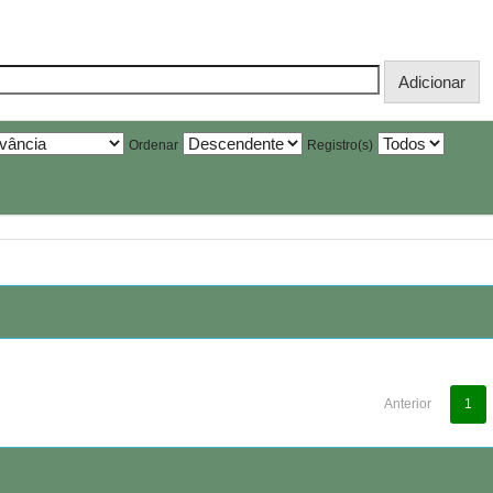
Ordenar
Registro(s)
Anterior
1