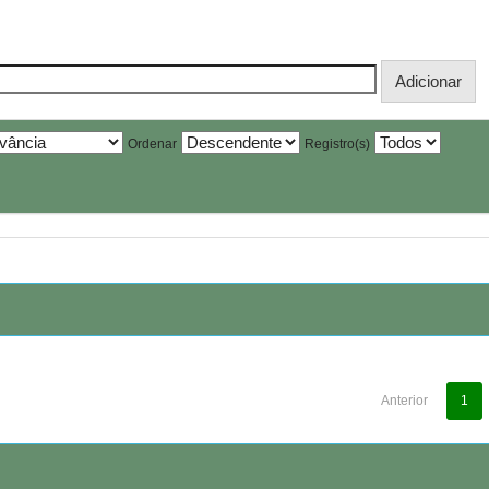
Ordenar
Registro(s)
Anterior
1