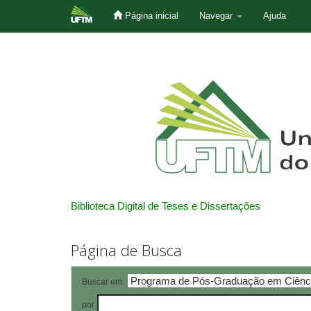
Página inicial
Navegar
Ajuda
Skip
navigation
Biblioteca Digital de Teses e Dissertações
Página de Busca
Buscar em:
por