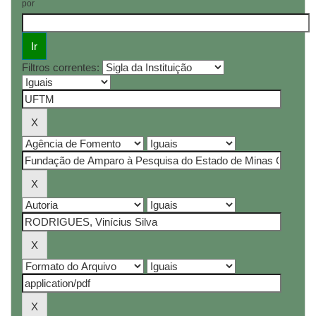
por
Filtros correntes: