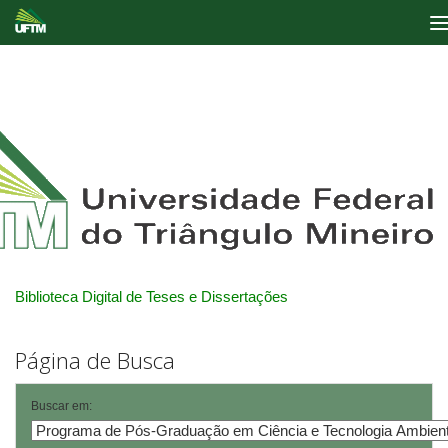
Skip
navigation
Biblioteca Digital de Teses e Dissertações
Página de Busca
Buscar em: