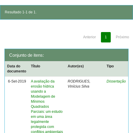
Resultado 1-1 de 1.
Anterior
1
Próximo
Conjunto de itens:
Data do
Título
Autor(es)
Tipo
documento
6-Set-2019
A avaliação da
RODRIGUES,
Dissertação
erosão hídrica
Vinícius Silva
usando a
Modelagem de
Mínimos
Quadrados
Parciais: um estudo
em uma área
legalmente
protegida com
conflitos ambientais