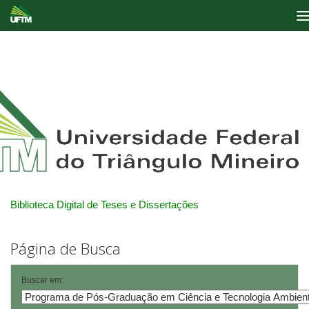
Skip
navigation
Biblioteca Digital de Teses e Dissertações
Página de Busca
Buscar em: