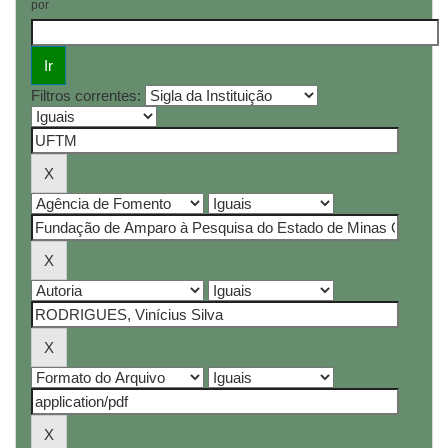
por
Filtros correntes: