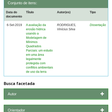
Conjunto de itens:
Data do
Título
Autor(es)
Tipo
documento
6-Set-2019
A avaliação da
RODRIGUES,
Dissertação
erosão hídrica
Vinícius Silva
usando a
Modelagem de
Mínimos
Quadrados
Parciais: um estudo
em uma área
legalmente
protegida com
conflitos ambientais
de uso da terra
Busca facetada
Autor
Orientador