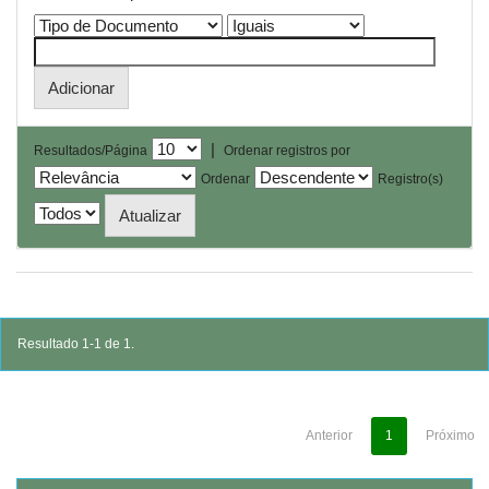
|
Resultados/Página
Ordenar registros por
Ordenar
Registro(s)
Resultado 1-1 de 1.
Anterior
1
Próximo