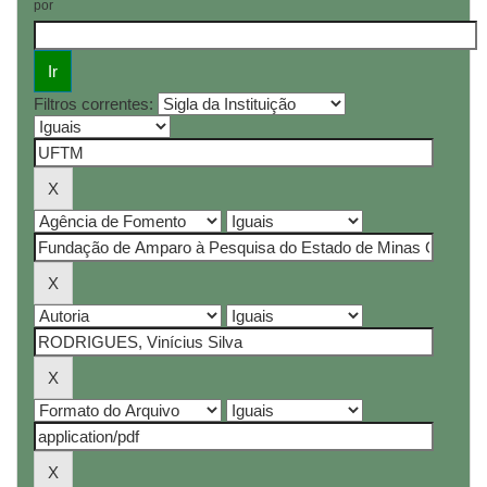
por
Filtros correntes: