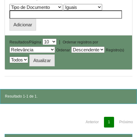
|
Resultados/Página
Ordenar registros por
Ordenar
Registro(s)
Resultado 1-1 de 1.
Anterior
1
Próximo