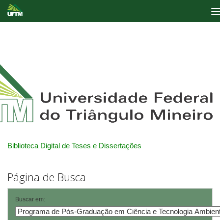
Skip
navigation
Biblioteca Digital de Teses e Dissertações
Página de Busca
Buscar em: