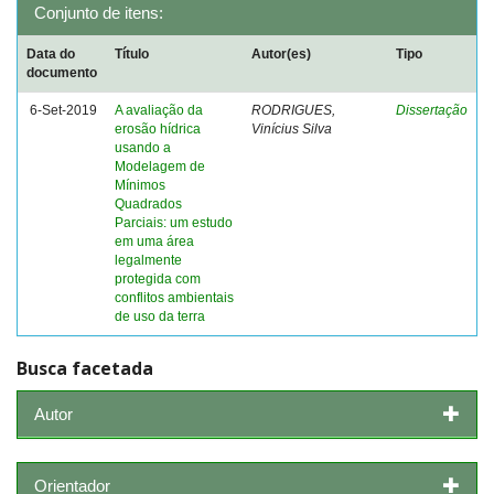
Conjunto de itens:
Data do
Título
Autor(es)
Tipo
documento
6-Set-2019
A avaliação da
RODRIGUES,
Dissertação
erosão hídrica
Vinícius Silva
usando a
Modelagem de
Mínimos
Quadrados
Parciais: um estudo
em uma área
legalmente
protegida com
conflitos ambientais
de uso da terra
Busca facetada
Autor
Orientador