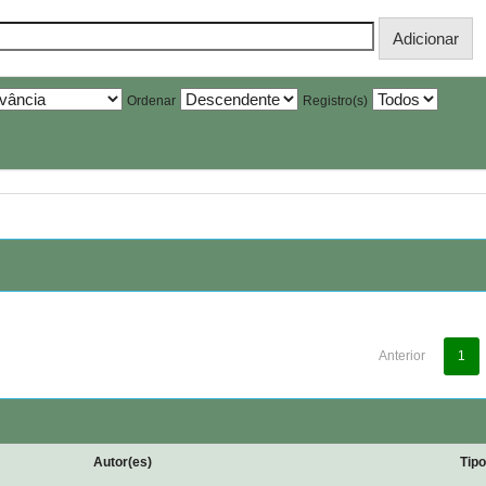
Ordenar
Registro(s)
Anterior
1
Autor(es)
Tip