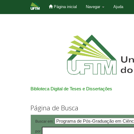
Página inicial
Navegar
Ajuda
Skip
navigation
Biblioteca Digital de Teses e Dissertações
Página de Busca
Buscar em:
por