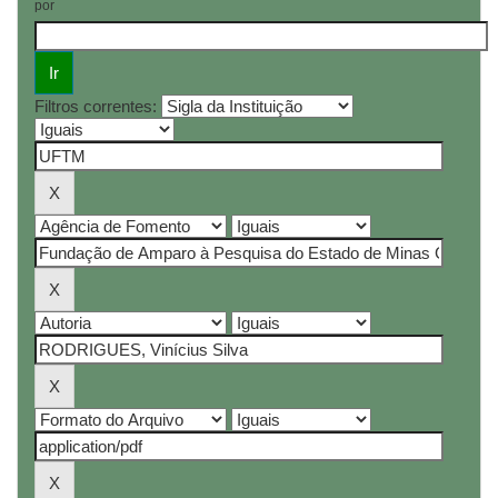
por
Filtros correntes: