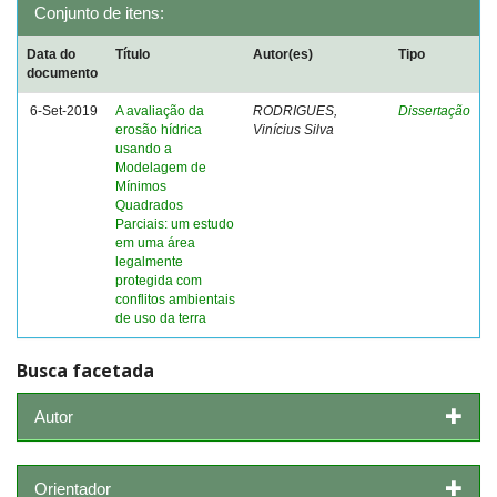
Conjunto de itens:
Data do
Título
Autor(es)
Tipo
documento
6-Set-2019
A avaliação da
RODRIGUES,
Dissertação
erosão hídrica
Vinícius Silva
usando a
Modelagem de
Mínimos
Quadrados
Parciais: um estudo
em uma área
legalmente
protegida com
conflitos ambientais
de uso da terra
Busca facetada
Autor
Orientador